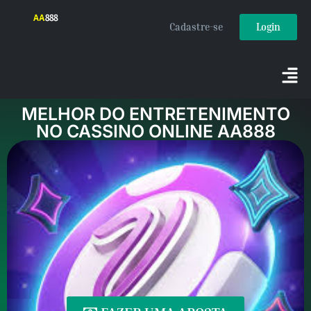
Cadastre-se
Login
MELHOR DO ENTRETENIMENTO
NO CASSINO ONLINE AA888