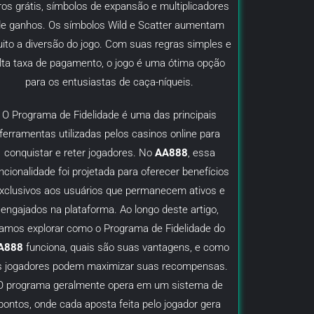
ros grátis, símbolos de expansão e multiplicadores
e ganhos. Os símbolos Wild e Scatter aumentam
ito a diversão do jogo. Com suas regras simples e
lta taxa de pagamento, o jogo é uma ótima opção
para os entusiastas de caça-níqueis.
O Programa de Fidelidade é uma das principais
ferramentas utilizadas pelos casinos online para
conquistar e reter jogadores. No
AA888
, essa
ncionalidade foi projetada para oferecer benefícios
xclusivos aos usuários que permanecem ativos e
engajados na plataforma. Ao longo deste artigo,
amos explorar como o Programa de Fidelidade do
A888
funciona, quais são suas vantagens, e como
s jogadores podem maximizar suas recompensas.
O programa geralmente opera em um sistema de
pontos, onde cada aposta feita pelo jogador gera