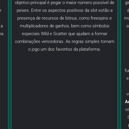
objetivo principal é pegar o maior número possível de
gi
r
peixes. Entre os aspectos positivos da slot estão a
d
presença de recursos de bônus, como freespins e
mu
 a
multiplicadores de ganhos, bem como símbolos
a
na
especiais Wild e Scatter que ajudam a formar
combinações vencedoras. As regras simples tornam
o jogo um dos favoritos da plataforma.
fu
e
v
A
o