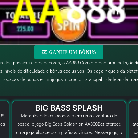
GANHE UM BÔNUS
is dos principais fornecedores, o AA888.Com oferece uma seleção dif
s, níveis de dificuldade e bônus exclusivos. Os caça-níqueis da pla
is, rodadas de bônus e minijogos, o que torna a jogabilidade ainda mai
BIG BASS SPLASH
88
,
Mergulhando os jogadores em uma aventura de
ões
pesca, o jogo Big Bass Splash on AA888Bet oferece
at
m
uma jogabilidade com gráficos vívidos. Nesse jogo, o
x2