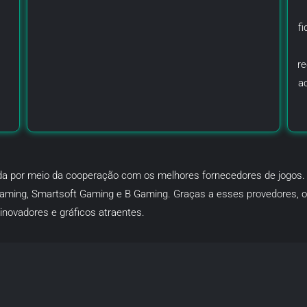
f
re
a
ida por meio da cooperação com os melhores fornecedores de jogos. 
Gaming, Smartsoft Gaming e B Gaming. Graças a esses provedores, os
inovadores e gráficos atraentes.