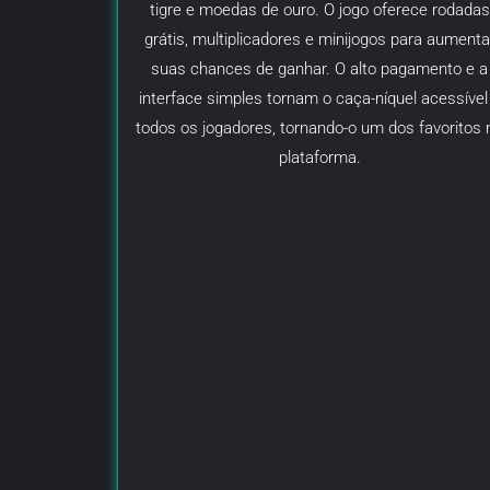
tigre e moedas de ouro. O jogo oferece rodadas
grátis, multiplicadores e minijogos para aumenta
suas chances de ganhar. O alto pagamento e a
interface simples tornam o caça-níquel acessível
todos os jogadores, tornando-o um dos favoritos 
plataforma.