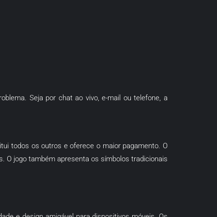
blema. Seja por chat ao vivo, e-mail ou telefone, a
titui todos os outros e oferece o maior pagamento. O
. O jogo também apresenta os símbolos tradicionais
idade e design amigável para dispositivos móveis. Os