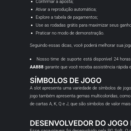
Confirmar a aposta;
Ativar a reprodução automática;
Explore a tabela de pagamentos;
Use as rodadas grátis para maximizar seus ganho
Praticar no modo de demonstração.
Seguindo essas dicas, você poderá melhorar sua jog
Nosso time de suporte está disponível 24 horas 
AA888
garante que você receba assistência rápida e
SÍMBOLOS DE JOGO
A slot apresenta uma variedade de símbolos de jogo.
jogo também apresenta gemas multicoloridas, como 
de cartas A, K, Q e J, que são símbolos de valor mais
DESENVOLVEDOR DO JOGO 
Esse caça-níqueis foi desenvolvido pela PG Soft. O 