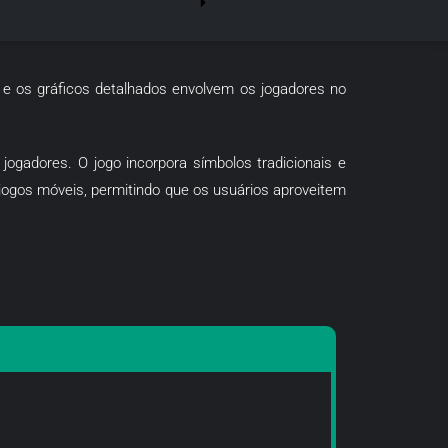
s e os gráficos detalhados envolvem os jogadores no
 jogadores. O jogo incorpora símbolos tradicionais e
 jogos móveis, permitindo que os usuários aproveitem