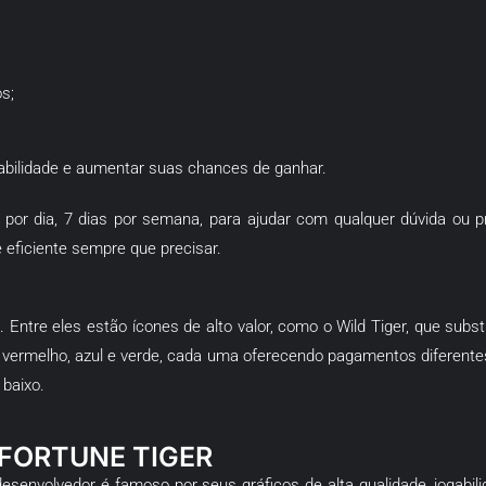
s;
abilidade e aumentar suas chances de ganhar.
por dia, 7 dias por semana, para ajudar com qualquer dúvida ou pro
 eficiente sempre que precisar.
 Entre eles estão ícones de alto valor, como o Wild Tiger, que subs
vermelho, azul e verde, cada uma oferecendo pagamentos diferentes
 baixo.
FORTUNE TIGER
desenvolvedor é famoso por seus gráficos de alta qualidade, jogabil