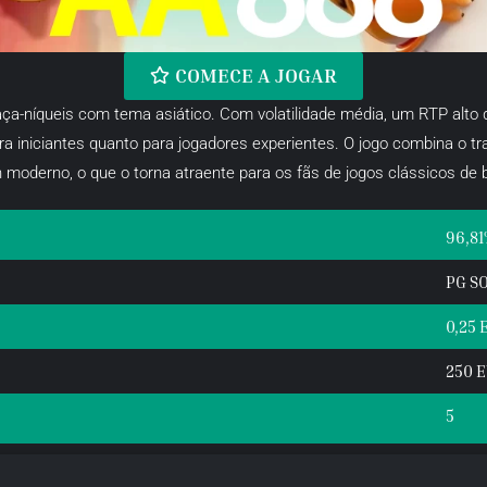
COMECE A JOGAR
caça-níqueis com tema asiático. Com volatilidade média, um RTP alto
ara iniciantes quanto para jogadores experientes. O jogo combina o 
 moderno, o que o torna atraente para os fãs de jogos clássicos de 
96,81
PG S
0,25 
250 
5