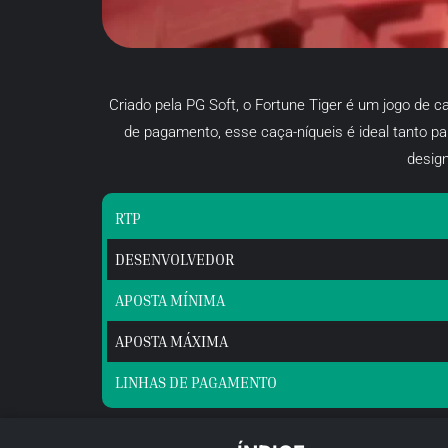
Criado pela PG Soft, o Fortune Tiger é um jogo de 
de pagamento, esse caça-níqueis é ideal tanto p
design
RTP
DESENVOLVEDOR
APOSTA MÍNIMA
APOSTA MÁXIMA
LINHAS DE PAGAMENTO