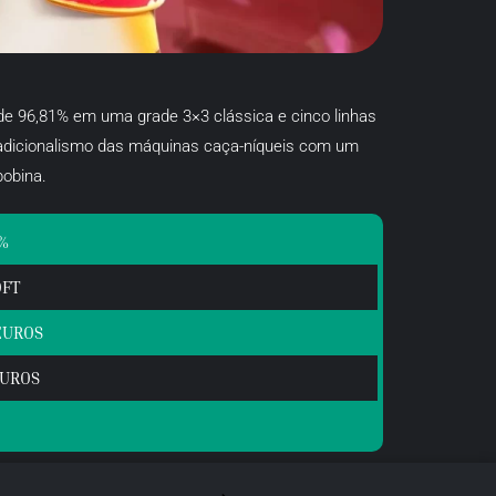
 de 96,81% em uma grade 3×3 clássica e cinco linhas
tradicionalismo das máquinas caça-níqueis com um
bobina.
%
OFT
EUROS
EUROS