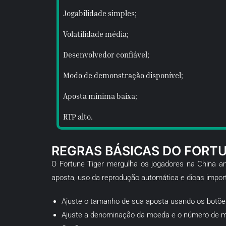
Jogabilidade simples;
Volatilidade média;
Desenvolvedor confiável;
Modo de demonstração disponível;
Aposta mínima baixa;
RTP alto.
REGRAS BÁSICAS DO FORTU
O Fortune Tiger mergulha os jogadores na China ant
aposta, uso da reprodução automática e dicas impo
Ajuste o tamanho de sua aposta usando os botões
Ajuste a denominação da moeda e o número de mo