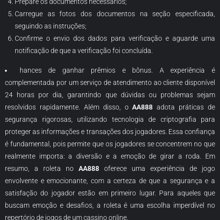
Prepare os documentos necessários;
Carregue as fotos dos documentos na seção especificada,
seguindo as instruções;
Confirme o envio dos dados para verificação e aguarde uma
notificação de que a verificação foi concluída.
hances de ganhar prêmios e bônus. A experiência é
complementada por um serviço de atendimento ao cliente disponível
24 horas por dia, garantindo que dúvidas ou problemas sejam
resolvidos rapidamente. Além disso, o
AA888
adota práticas de
segurança rigorosas, utilizando tecnologia de criptografia para
proteger as informações e transações dos jogadores. Essa confiança
é fundamental, pois permite que os jogadores se concentrem no que
realmente importa: a diversão e a emoção de girar a roda. Em
resumo, a roleta no
AA888
oferece uma experiência de jogo
envolvente e emocionante, com a certeza de que a segurança e a
satisfação do jogador estão em primeiro lugar. Para aqueles que
buscam emoção e desafios, a roleta é uma escolha imperdível no
repertório de jogos de um cassino online.