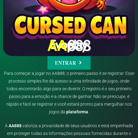
ENTRAR
Para começar a jogar no
AA888
, o primeiro passo é se registrar. Esse
processo simples lhe dá acesso a uma infinidade de jogos, onde
todos encontrarão algo para se divertir. O registro é o seu primeiro
passo para a emoção e a chance de ganhar. Não se preocupe, é
rápido e fácil se registrar e você estará pronto para mergulhar nos
jogos da
plataforma
.
A
AA888
valoriza a privacidade de seus usuários e está empenhada
em proteger todas as informações pessoais fornecidas durante o