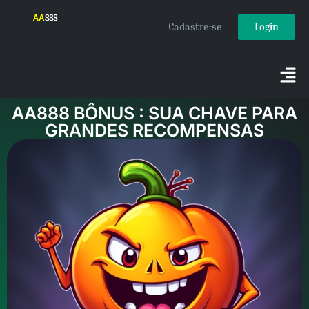
Cadastre-se
Login
AA888 BÔNUS : SUA CHAVE PARA
GRANDES RECOMPENSAS