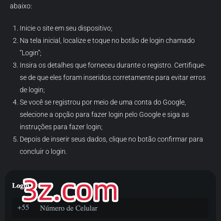
abaixo:
Inicie o site em seu dispositivo;
Na tela inicial, localize e toque no botão de login chamado
“Login”;
Insira os detalhes que forneceu durante o registro. Certifique-
se de que eles foram inseridos corretamente para evitar erros
de login;
Se você se registrou por meio de uma conta do Google,
selecione a opção para fazer login pelo Google e siga as
instruções para fazer login;
Depois de inserir seus dados, clique no botão confirmar para
concluir o login.